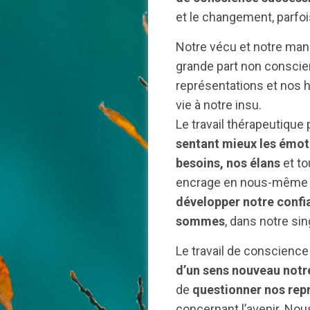
et le changement, parfoi
Notre vécu et notre man
grande part non conscie
représentations et nos 
vie à notre insu.
Le travail thérapeutiqu
sentant mieux les émot
besoins, nos élans
et to
encrage en nous-même no
développer notre confia
sommes
, dans notre sin
Le travail de conscience
d’un sens nouveau notre
de
questionner nos rep
concernant l’avenir. No