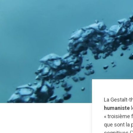
La Gestalt-t
humaniste
l
« troisième 
que sont la
cognitives 