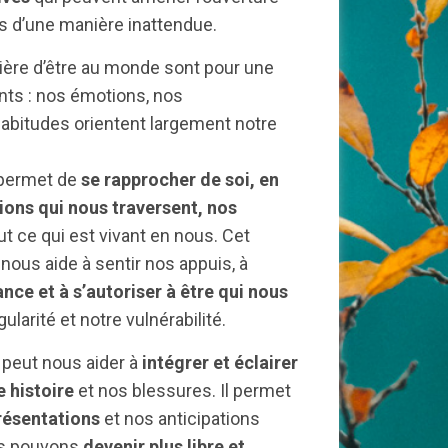
s d’une manière inattendue.
ière d’être au monde sont pour une
nts : nos émotions, nos
habitudes orientent largement notre
e permet de
se rapprocher de soi, en
ions qui nous traversent, nos
ut ce qui est vivant en nous. Cet
us aide à sentir nos appuis, à
nce et à s’autoriser à être qui nous
gularité et notre vulnérabilité.
 peut nous aider à
intégrer et éclairer
 histoire
et nos blessures. Il permet
résentations
et nos anticipations
us pouvons
devenir plus libre et