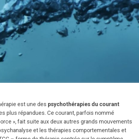
hérapie est une des
psychothérapies du courant
es plus répandues. Ce courant, parfois nommé
force », fait suite aux deux autres grands mouvements
 psychanalyse et les thérapies comportementales et
(TCC – forme de thérapie centrée sur le symptôme,